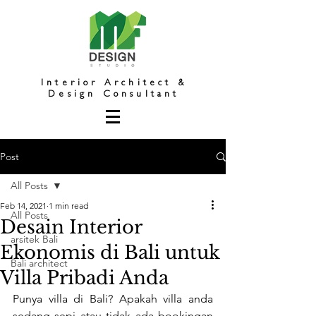
Interior Architect &
Design Consultant
Post
All Posts
Feb 14, 2021
1 min read
All Posts
Desain Interior
arsitek Bali
Ekonomis di Bali untuk
Bali architect
Villa Pribadi Anda
Punya villa di Bali? Apakah villa anda 
sedang sepi atau tidak ada bookingan 